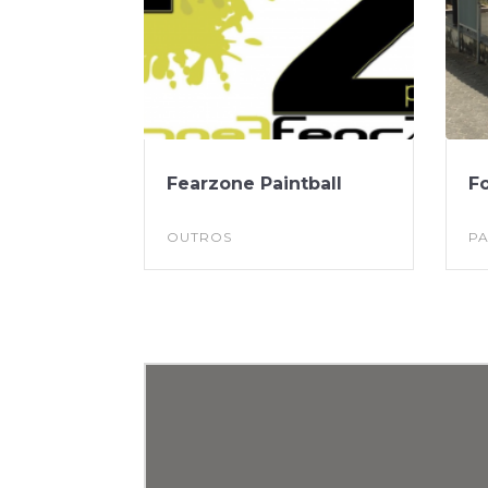
Fearzone Paintball
F
OUTROS
P