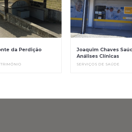
onte da Perdição
Joaquim Chaves Saú
Análises Clínicas
ATRIMÓNIO
SERVIÇOS DE SAÚDE