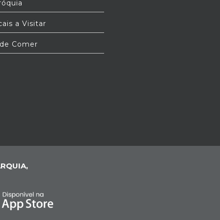
óquia
ais a Visitar
de Comer
RQUIA,