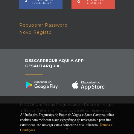
FACEBOOK
GOOGLE
Recuperar Password
Novo Registo
DESCARREGUE AQUI A APP
GESAUTARQUIA,
© 2026 União das Freguesias de Ponte de Vagos
e Santa Catarina. Todos os direitos reservados |
A União das Freguesias de Ponte de Vagos e Santa Catarina utiliza
Termos e Condições
|
*
Chamada para a rede
cookies para melhorar a sua experiência de navegação e para fins
fixa nacional.
estatísticos. Ao navegar está a consentir a sua utilização.
Termos e
Condições