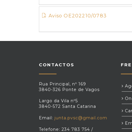
Aviso OE202210/0783
CONTACTOS
FRE
Rua Principal, nº 169
Age
3840-326 Ponte de Vagos
Ond
Largo da Vila nº5
3840-572 Santa Catarina
Car
Email:
junta.pvsc@gmail.com
Em
Telefone: 234 783 754 /