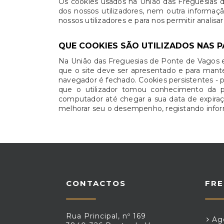
Os cookies usados na União das Freguesias 
dos nossos utilizadores, nem outra informaç
nossos utilizadores e para nos permitir analisa
QUE COOKIES SÃO UTILIZADOS NAS P
Na União das Freguesias de Ponte de Vagos e S
que o site deve ser apresentado e para mant
navegador é fechado. Cookies persistentes - p
que o utilizador tomou conhecimento da p
computador até chegar a sua data de expiração
melhorar seu o desempenho, registando inform
CONTACTOS
FRE
Rua Principal, nº 169
Age