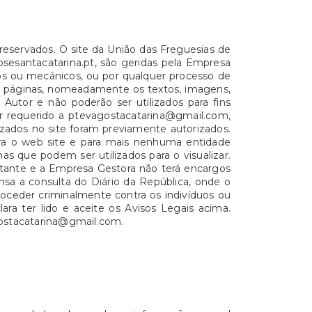
reservados. O site da União das Freguesias de
osesantacatarina.pt, são geridas pela Empresa
os ou mecânicos, ou por qualquer processo de
 páginas, nomeadamente os textos, imagens,
 Autor e não poderão ser utilizados para fins
er requerido a ptevagostacatarina@gmail.com,
izados no site foram previamente autorizados.
para o web site e para mais nenhuma entidade
s que podem ser utilizados para o visualizar.
sitante e a Empresa Gestora não terá encargos
nsa a consulta do Diário da República, onde o
oceder criminalmente contra os indivíduos ou
ra ter lido e aceite os Avisos Legais acima.
gostacatarina@gmail.com.