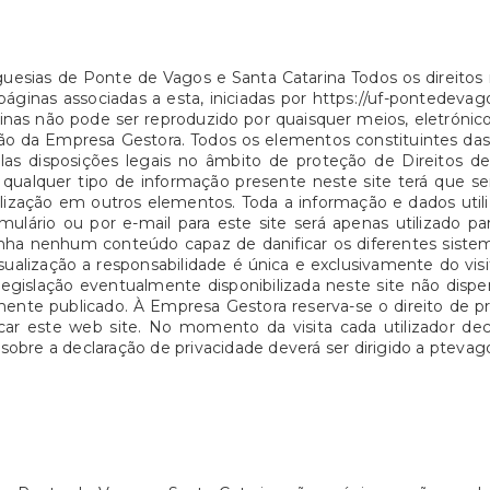
guesias de Ponte de Vagos e Santa Catarina Todos os direitos 
áginas associadas a esta, iniciadas por https://uf-pontedevag
inas não pode ser reproduzido por quaisquer meios, eletrónic
 da Empresa Gestora. Todos os elementos constituintes das
elas disposições legais no âmbito de proteção de Direitos de
 qualquer tipo de informação presente neste site terá que s
ilização em outros elementos. Toda a informação e dados util
mulário ou por e-mail para este site será apenas utilizado 
ha nenhum conteúdo capaz de danificar os diferentes sistema
ualização a responsabilidade é única e exclusivamente do vi
legislação eventualmente disponibilizada neste site não dispe
ente publicado. À Empresa Gestora reserva-se o direito de pr
ar este web site. No momento da visita cada utilizador decla
obre a declaração de privacidade deverá ser dirigido a pteva