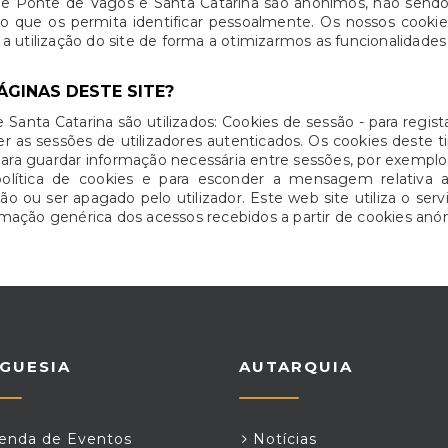
de Ponte de Vagos e Santa Catarina são anónimos, não sendo
ão que os permita identificar pessoalmente. Os nossos cookie
r a utilização do site de forma a otimizarmos as funcionalidades
ÁGINAS DESTE SITE?
anta Catarina são utilizados: Cookies de sessão - para regist
er as sessões de utilizadores autenticados. Os cookies dest
ara guardar informação necessária entre sessões, por exemplo
olítica de cookies e para esconder a mensagem relativa 
 ou ser apagado pelo utilizador. Este web site utiliza o serviç
ação genérica dos acessos recebidos a partir de cookies anón
GUESIA
AUTARQUIA
nda de Eventos
Notícias