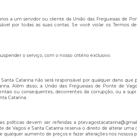
danos a um servidor ou cliente da União das Freguesias de Po
ável por todas as suas contas. Se você violar os Termos de 
uspender o serviço, com o nosso critério exclusivo.
Santa Catarina não será responsável por qualquer dano que po
ina. Além disso, a União das Freguesias de Ponte de Vago
entais ou consequentes, decorrentes da corrupção, ou a supre
ta Catarina.
as políticas devem ser referidas a ptevagostacatarina@gmai
de Vagos e Santa Catarina reserva o direito de alterar uma ou t
 qualquer aumento de preços e fazer alterações nos nossos pl