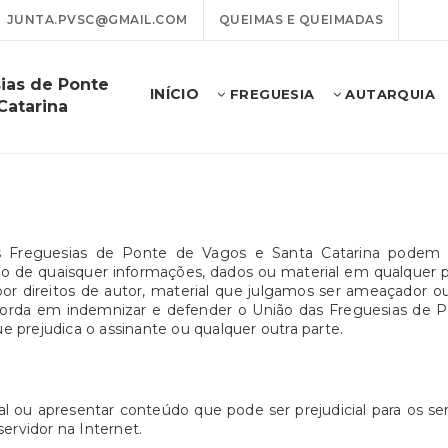
JUNTA.PVSC@GMAIL.COM
QUEIMAS E QUEIMADAS
ias de Ponte
INÍCIO
FREGUESIA
AUTARQUIA
Catarina
s Freguesias de Ponte de Vagos e Santa Catarina podem ser
e quaisquer informações, dados ou material em qualquer país, 
por direitos de autor, material que julgamos ser ameaçador 
ncorda em indemnizar e defender o União das Freguesias de P
ue prejudica o assinante ou qualquer outra parte.
l ou apresentar conteúdo que pode ser prejudicial para os s
ervidor na Internet.