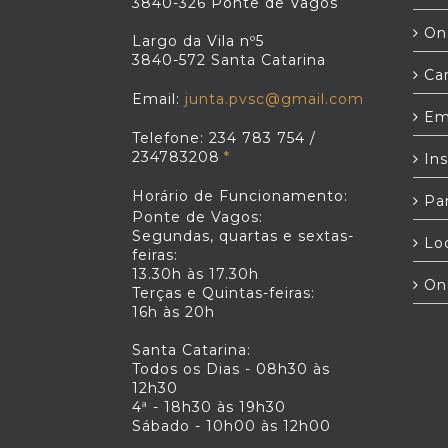
3840-326 Ponte de Vagos
Ond
Largo da Vila nº5
3840-572 Santa Catarina
Car
Email:
junta.pvsc@gmail.com
Em
Telefone: 234 783 754 /
234783208
Ins
Horário de Funcionamento:
Par
Ponte de Vagos:
Segundas, quartas e sextas-
Loc
feiras:
13.30h às 17.30h
On
Terças e Quintas-feiras:
16h às 20h
Santa Catarina:
Todos os Dias - 08h30 às
12h30
4ª - 18h30 às 19h30
Sábado - 10h00 às 12h00