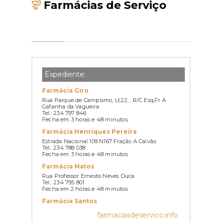
Farmácias de Serviço
Expediente:
Farmácia Giro
Rua Parque de Campismo, Lt.22, , R/C Esq,Fr A
Gafanha da Vagueira
Tel.: 234 797 846
Fecha em 3 horas e 48 minutos
Farmácia Henriques Pereira
Estrada Nacional 109 N167 Fração A Calvão
Tel.: 234 788 038
Fecha em 3 horas e 48 minutos
Farmácia Matos
Rua Professor Ernesto Neves Ouca
Tel.: 234 795 801
Fecha em 2 horas e 48 minutos
Farmácia Santos
Rua Principal, 170 Ponte Vagos
farmaciasdeservico.info
Tel.: 234 781 187