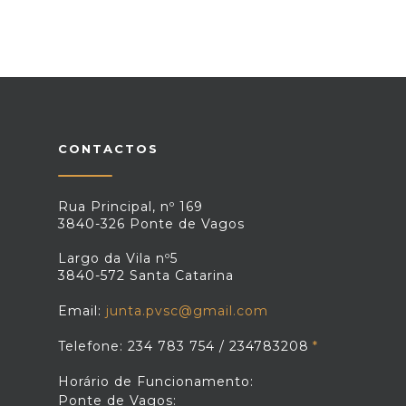
Rua Doutor José António de Almeida Sôsa
Tel.: 234 793 575
Farmácia Tavares
Rua Dr. Mendes Correia (Pai) Vagos
Tel.: 234 791 685
Farmácia Viva
R. Padre Vicente Maria da Rocha, 448 r/c Fr A Vagos
Tel.: 234 781 850
CONTACTOS
Rua Principal, nº 169
3840-326 Ponte de Vagos
Largo da Vila nº5
3840-572 Santa Catarina
Email:
junta.pvsc@gmail.com
Telefone: 234 783 754 / 234783208
Horário de Funcionamento:
Ponte de Vagos: