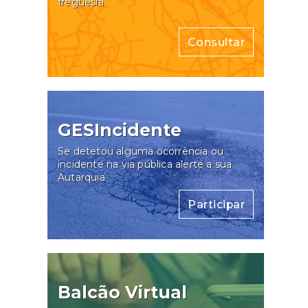
freguesia
Consultar
GESIncidente
Se detetou alguma ocorrência ou
incidente na via pública alerte a sua
Autarquia
Participar
Balcão Virtual